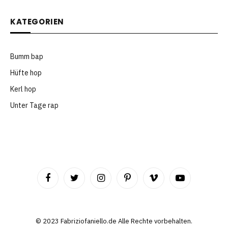
KATEGORIEN
Bumm bap
Hüfte hop
Kerl hop
Unter Tage rap
Facebook
Twitter
Instagram
Pinterest
Vimeo
YouTube
©️ 2023 Fabriziofaniello.de Alle Rechte vorbehalten.