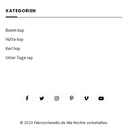
KATEGORIEN
Bumm bap
Hüfte hop
Kerl hop
Unter Tage rap
Facebook
Twitter
Instagram
Pinterest
Vimeo
YouTube
©️ 2023 Fabriziofaniello.de Alle Rechte vorbehalten.