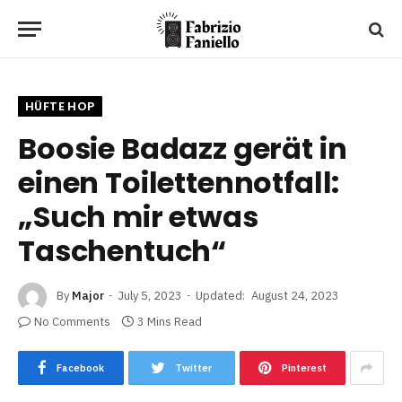
HÜFTE HOP
Boosie Badazz gerät in
einen Toilettennotfall:
„Such mir etwas
Taschentuch“
By
Major
July 5, 2023
Updated:
August 24, 2023
No Comments
3 Mins Read
Facebook
Twitter
Pinterest