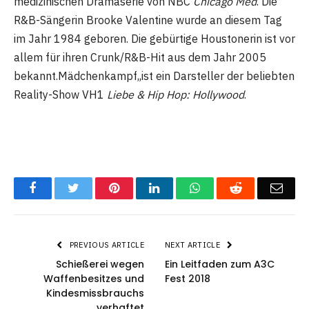
medizinischen Dramaserie von NBC
Chicago Med
. Die
R&B-Sängerin Brooke Valentine wurde an diesem Tag
im Jahr 1984 geboren. Die gebürtige Houstonerin ist vor
allem für ihren Crunk/R&B-Hit aus dem Jahr 2005
bekannt.Mädchenkampf„ist ein Darsteller der beliebten
Reality-Show VH1
Liebe & Hip Hop: Hollywood
.
Facebook
Twitter
Pinterest
LinkedIn
WhatsApp
Reddit
Emai
PREVIOUS ARTICLE
NEXT ARTICLE
Schießerei wegen
Ein Leitfaden zum A3C
Waffenbesitzes und
Fest 2018
Kindesmissbrauchs
verhaftet